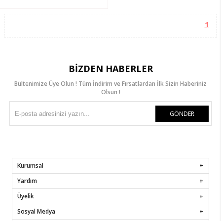
1
BIZDEN HABERLER
Bültenimize Üye Olun ! Tüm İndirim ve Fırsatlardan İlk Sizin Haberiniz
Olsun !
GÖNDER
Kurumsal
Yardım
Üyelik
Sosyal Medya