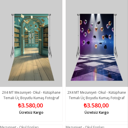
2X4 MT Mezuniyet- Okul - Kütüphane
2X4 MT Mezuniyet- Okul - Kütüphane
Temalı Üç Boyutlu Kumaş Fotoğraf
Temalı Üç Boyutlu Kumaş Fotoğraf
Fonları 15 - Fabric Photography
Fonları 16 - Fabric Photography
₺3.580,00
₺3.580,00
Backdrop
Backdrop
Ücretsiz Kargo
Ücretsiz Kargo
Mezuniyet - Okul Fonları
Mezuniyet - Okul Fonları