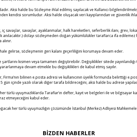
dadır. Aksi halde bu Sözleşme ihlal edilmiş sayılacak ve Kullanıcı bilgilendirilmek
liğinden kendisi sorumludur. Aksi halde oluşacak veri kayıplarından ve güvenlik 
ç savaşlar, savaşlar, ayaklanmalar, halk hareketleri, seferberlik ilanı, grev, lokavt
ak anılacaktır.) dolayı sözleşmeden doğan yükümlülükler taraflarca ifa edilemez 
 alınır.
ale gelirse, sözleşmenin geri kalanı geçerliliğini korumaya devam eder.
artlarını kısmen veya tamamen değiştirebilir. Değişiklikler sitede yayınlandığı ta
 yararlanmaya devam etmekle bu değişiklikleri de kabul etmiş sayılır.
, Firma’nın bilinen e.posta adresi ve kullanıcının üyelik formunda belirttiği e.posta
ün içinde yazılı olarak diğer tarafa bildireceğini, aksi halde bu adrese yapılaca
k her türlü uyuşmazlıklarda Taraflar’ın defter, kayıt ve belgeleri ile ve bilgisayar
itiraz etmeyeceğini kabul eder.
ak her türlü uyuşmazlığın çözümünde İstanbul (Merkez) Adliyesi Mahkemeleri ve
BIZDEN HABERLER