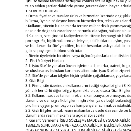
İşbu sözleşme taraflara sözleşme konusu site ile ilgili hak ve y
talep edilen şartlar dâhilinde yerine getireceklerini beyan ederle
1. SORUMLULUKLAR
a.Firma, fiyatlar ve sunulan ürün ve hizmetler üzerinde değişikli
b.Firma, üyenin sözleşme konusu hizmetlerden, teknik arızalar dı
c.Kullanıcı, sitenin kullanımında tersine mühendislik yapmayaca
nezdinde doğacak zararlardan sorumlu olacağını, hakkında hukuk
d.Kullanıcı, site içindeki faaliyetlerinde, sitenin herhangi bir bö
pornografik, kişilik haklarını zedeleyen, telif haklarına aykırı,
ve bu durumda ‘Site’ yetkilileri, bu tür hesapları askıya alabilir, s
gelirse paylaşma hakkını saklı tutar.
e.Sitenin üyelerinin birbirleri veya üçüncü şahıslarla olan ilişki
2. Fikri Mülkiyet Hakları
2.1. İşbu Site’de yer alan ünvan, işletme adı, marka, patent, logo, t
ve uluslararası hukukun koruması altındadır. İşbu Site’nin ziyare
2.2. Site’de yer alan bilgiler hiçbir şekilde çoğaltılamaz, yayın
3. Gizli Bilgi
3.1. Firma, site üzerinden kullanıcıların ilettiği kişisel bilgileri 
yönelik her türlü diğer bilgiyi içermekte olup, kısaca ‘Gizli Bilgiler
3.2. Kullanıcı, sadece tanıtım, reklam, kampanya, promosyon, duyu
durumu ve demografik bilgilerini iştirakleri ya da bağlı bulunduğ
profiline uygun promosyon ve kampanyalar sunmak ve istatistiks
3.3. Gizli Bilgiler, ancak resmi makamlarca usulü dairesinde bu
durumlarda resmi makamlara açıklanabilecektir.
4. Garanti Vermeme: İŞBU SÖZLEŞME MADDESİ UYGULANABİLİ
TEMELDE SUNULMAKTA VE PAZARLANABİLİRLİK, BELİRLİ BİR AM
OLARAK (BUNLARDA YER ALAN TÜM BİLGİLER DÂHİL) SARİH VEY