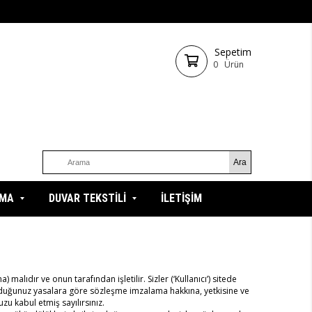
Sepetim
0
Ürün
ZMA
DUVAR TEKSTİLİ
İLETİŞİM
lıdır ve onun tarafından işletilir. Sizler (‘Kullanıcı’) sitede
lduğunuz yasalara göre sözleşme imzalama hakkına, yetkisine ve
u kabul etmiş sayılırsınız.