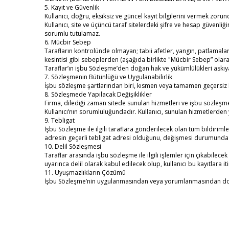
5. Kayıt ve Güvenlik
Kullanıcı, doğru, eksiksiz ve güncel kayıt bilgilerini vermek zorun
Kullanıcı, site ve üçüncü taraf sitelerdeki şifre ve hesap güven
sorumlu tutulamaz.
6. Mücbir Sebep
Tarafların kontrolünde olmayan; tabii afetler, yangın, patlamalar, i
kesintisi gibi sebeplerden (aşağıda birlikte "Mücbir Sebep” olar
Taraflar’ın işbu Sözleşme’den doğan hak ve yükümlülükleri askıya
7. Sözleşmenin Bütünlüğü ve Uygulanabilirlik
İşbu sözleşme şartlarından biri, kısmen veya tamamen geçersiz h
8. Sözleşmede Yapılacak Değişiklikler
Firma, dilediği zaman sitede sunulan hizmetleri ve işbu sözleşme ş
Kullanıcı’nın sorumluluğundadır. Kullanıcı, sunulan hizmetlerden
9. Tebligat
İşbu Sözleşme ile ilgili taraflara gönderilecek olan tüm bildirimler
adresin geçerli tebligat adresi olduğunu, değişmesi durumunda 5 g
10. Delil Sözleşmesi
Taraflar arasında işbu sözleşme ile ilgili işlemler için çıkabilece
uyarınca delil olarak kabul edilecek olup, kullanıcı bu kayıtlara 
11. Uyuşmazlıkların Çözümü
İşbu Sözleşme’nin uygulanmasından veya yorumlanmasından doğac