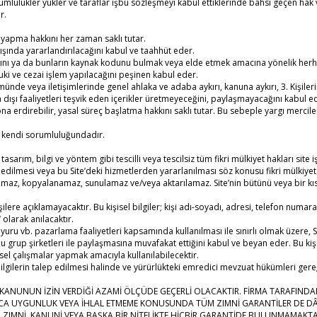
ükümlülükler yükler ve taraflar işbu sözleşmeyi kabul ettiklerinde bahsi geçen h
r.
k yapma hakkını her zaman saklı tutar.
şında yararlandırılacağını kabul ve taahhüt eder.
ğını ya da bunların kaynak kodunu bulmak veya elde etmek amacına yönelik herha
i ve cezai işlem yapılacağını peşinen kabul eder.
lümünde veya iletişimlerinde genel ahlaka ve adaba aykırı, kanuna aykırı, 3. Kişiler
 yasa dışı faaliyetleri teşvik eden içerikler üretmeyeceğini, paylaşmayacağını ka
ona erdirebilir, yasal süreç başlatma hakkını saklı tutar. Bu sebeple yargı mercilerin
leri kendi sorumluluğundadır.
asarım, bilgi ve yöntem gibi tescilli veya tescilsiz tüm fikri mülkiyet hakları site iş
t edilmesi veya bu Site’deki hizmetlerden yararlanılması söz konusu fikri mülkiy
lanamaz, kopyalanamaz, sunulamaz ve/veya aktarılamaz. Site’nin bütünü veya bir kıs
3. Kişilere açıklamayacaktır. Bu kişisel bilgiler; kişi adı-soyadı, adresi, telefon num
’ olarak anılacaktır.
ru vb. pazarlama faaliyetleri kapsamında kullanılması ile sınırlı olmak üzere, Sit
u grup şirketleri ile paylaşmasına muvafakat ettiğini kabul ve beyan eder. Bu kişi
el çalışmalar yapmak amacıyla kullanılabilecektir.
 bilgilerin talep edilmesi halinde ve yürürlükteki emredici mevzuat hükümleri g
R KANUNUN İZİN VERDİĞİ AZAMİ ÖLÇÜDE GEÇERLİ OLACAKTIR. FİRMA TARAFIN
ACA UYGUNLUK VEYA İHLAL ETMEME KONUSUNDA TÜM ZIMNİ GARANTİLER DE DÂH
A ZIMNİ, KANUNİ VEYA BAŞKA BİR NİTELİKTE HİÇBİR GARANTİDE BULUNMAMAKT