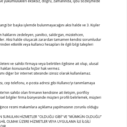
ak ve yükümlülükleri eksiksiz, doğru, zamanında, işbu sözleşmede
ngi bir başka işlemde bulunmayacağını aksi halde ve 3. Kişiler
in haklarını zedeleyen, yanıltıcı, saldırgan, müstehcen,
bul eder. Aksi halde oluşacak zarardan tamamen kendisi sorumludur
den etkinlik veya kullanıcı hesapları ile ilgili bilgi talepleri
leteni ve sahibi firmaya veya belirtilen ilgilisine ait olup, ulusal
et hakları konusunda hiçbir hak vermez.
mı diğer bir internet sitesinde izinsiz olarak kullanılamaz.
arası, cep telefonu, e-posta adresi gibi Kullanıcı’yı tanımlamaya
e’nin sahibi olan firmanın kendisine ait iletişim, portföy
sel bilgiler firma bünyesinde müşteri profili belirlemek, müşteri
ereğince resmi makamlara açıklama yapılmasının zorunlu olduğu
DAN SUNULAN HİZMETLER "OLDUĞU GİBİ” VE "MÜMKÜN OLDUĞU”
İL OLMAK ÜZERE HİZMETLER VEYA UYGULAMA İLE İLGİLİ
ADIR.