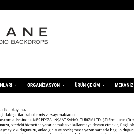
NLARI
ORGANİZASYON
ÜRÜN ÇEKİM
MEKANİ
kkatlice okuyunuz.
şağıdaki şartları kabul etmiş varsayılmaktadır:
ne.com adresindeki KİPS PEYZAJ İNŞAAT SANAYİ TURİZM LTD. ŞTİ firmasının (Firma) ma
uğunuzu, sitedeki hizmetten yararlanmakla ve kullanmaya devam etmekle; Bağlı o
leşmeyi okuduğunuzu, anladığınızı ve sözleşmede yazan şartlarla bağlı olduğunuz