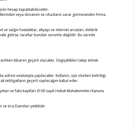
sizin hesap kapatılabilecektir.
ihlallerinden veya donanım ve cihazların zarar görmesinden Firma
 ve salgın hastalıklar, altyapı ve internet arızaları, elektrik
hale gelirse, taraflar bundan sorumlu değildir. Bu sürede
rihten itibaren geçerli olacaktır. Değişiklikleri takip etmek
 adresi vasıtasıyla yapılacaktır. Kullanıcı, üye olurken belirttiği
k tebligatların geçerli sayılacağını kabul eder.
 kayıtları ve faks kayıtları 6100 sayılı Hukuk Muhakemeleri Kanunu
 İcra Daireleri yetkilidir.