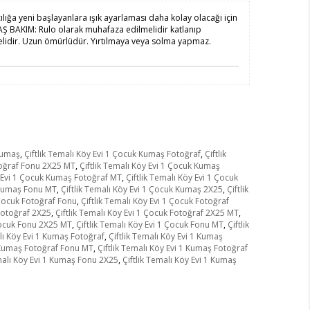
lığa yeni başlayanlara ışık ayarlaması daha kolay olacağı için
MAŞ BAKIM: Rulo olarak muhafaza edilmelidir katlanıp
ilmelidir. Uzun ömürlüdür. Yırtılmaya veya solma yapmaz.
 Kumaş
,
Çiftlik Temalı Köy Evi 1 Çocuk Kumaş Fotoğraf
,
Çiftlik
toğraf Fonu 2X25 MT
,
Çiftlik Temalı Köy Evi 1 Çocuk Kumaş
y Evi 1 Çocuk Kumaş Fotoğraf MT
,
Çiftlik Temalı Köy Evi 1 Çocuk
k Kumaş Fonu MT
,
Çiftlik Temalı Köy Evi 1 Çocuk Kumaş 2X25
,
Çiftlik
 Çocuk Fotoğraf Fonu
,
Çiftlik Temalı Köy Evi 1 Çocuk Fotoğraf
 Fotoğraf 2X25
,
Çiftlik Temalı Köy Evi 1 Çocuk Fotoğraf 2X25 MT
,
 Çocuk Fonu 2X25 MT
,
Çiftlik Temalı Köy Evi 1 Çocuk Fonu MT
,
Çiftlik
alı Köy Evi 1 Kumaş Fotoğraf
,
Çiftlik Temalı Köy Evi 1 Kumaş
1 Kumaş Fotoğraf Fonu MT
,
Çiftlik Temalı Köy Evi 1 Kumaş Fotoğraf
emalı Köy Evi 1 Kumaş Fonu 2X25
,
Çiftlik Temalı Köy Evi 1 Kumaş