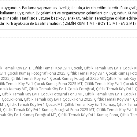
ma uygundur. Parlama yapmaması özelliği ile sıkça tercih edilmektedir. Fotografçı
n kullanıma uygundur. Ev çekimleri ve organizasyon çekimleri için uygundur. KU
de silinebilir. Hafif ısıda üstüne bez koyularak ütünebilir. Temizliğine dikkat ed
ir. Kirli ayakkabı ile basılmamalıdır. ( ZEMİN KISMI 1 MT - BOY 1,5 MT - EN 2 MT)
lik Temalı Köy Evi 1
,
Çiftlik Temalı Köy Evi 1 Çocuk
,
Çiftlik Temalı Köy Evi 1 Çocuk
y Evi 1 Çocuk Kumaş Fotoğraf Fonu 2X25
,
Çiftlik Temalı Köy Evi 1 Çocuk Kumaş Fo
f 2X25
,
Çiftlik Temalı Köy Evi 1 Çocuk Kumaş Fotoğraf 2X25 MT
,
Çiftlik Temalı Kö
ftlik Temalı Köy Evi 1 Çocuk Kumaş Fonu 2X25 MT
,
Çiftlik Temalı Köy Evi 1 Çocu
1 Çocuk Kumaş MT
,
Çiftlik Temalı Köy Evi 1 Çocuk Fotoğraf
,
Çiftlik Temalı Köy Evi 1
,
Çiftlik Temalı Köy Evi 1 Çocuk Fotoğraf Fonu MT
,
Çiftlik Temalı Köy Evi 1 Çocuk
i 1 Çocuk Fonu
,
Çiftlik Temalı Köy Evi 1 Çocuk Fonu 2X25
,
Çiftlik Temalı Köy Evi 1
5 MT
,
Çiftlik Temalı Köy Evi 1 Çocuk MT
,
Çiftlik Temalı Köy Evi 1 Kumaş
,
Çiftlik Tem
5
,
Çiftlik Temalı Köy Evi 1 Kumaş Fotoğraf Fonu 2X25 MT
,
Çiftlik Temalı Köy Evi 
emalı Köy Evi 1 Kumaş Fotoğraf MT
,
Çiftlik Temalı Köy Evi 1 Kumaş Fonu
,
Çiftlik T