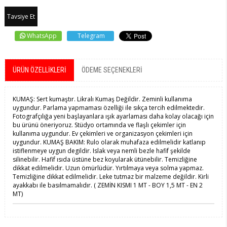
Tavsiye Et
WhatsApp
Telegram
ÜRÜN ÖZELLIKLERI
ÖDEME SEÇENEKLERI
KUMAŞ: Sert kumaştır. Likralı Kumaş Değildir. Zeminli kullanıma
uygundur. Parlama yapmaması özelliği ile sıkça tercih edilmektedir.
Fotografçılığa yeni başlayanlara ışık ayarlaması daha kolay olacağı için
bu ürünü öneriyoruz. Stüdyo ortamında ve flaşlı çekimler için
kullanıma uygundur. Ev çekimleri ve organizasyon çekimleri için
uygundur. KUMAŞ BAKIM: Rulo olarak muhafaza edilmelidir katlanıp
istiflenmeye uygun degildir. Islak veya nemli bezle hafif şekilde
silinebilir. Hafif ısıda üstüne bez koyularak ütünebilir. Temizliğine
dikkat edilmelidir. Uzun ömürlüdür. Yırtılmaya veya solma yapmaz.
Temizliğine dikkat edilmelidir. Leke tutmaz bir malzeme değildir. Kirli
ayakkabı ile basılmamalıdır. ( ZEMİN KISMI 1 MT - BOY 1,5 MT - EN 2
MT)