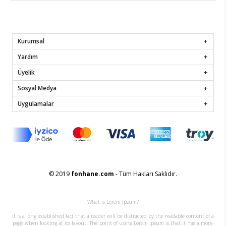
Kurumsal
Yardım
Üyelik
Sosyal Medya
Uygulamalar
© 2019
fonhane.com
- Tüm Hakları Saklıdır.
What is Lorem Ipsum?
It is a long established fact that a reader will be distracted by the readable content of a
page when looking at its layout. The point of using Lorem Ipsum is that it has a more-