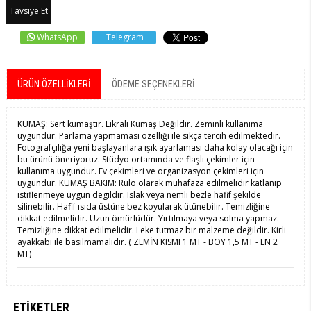
Tavsiye Et
WhatsApp
Telegram
ÜRÜN ÖZELLIKLERI
ÖDEME SEÇENEKLERI
KUMAŞ: Sert kumaştır. Likralı Kumaş Değildir. Zeminli kullanıma
uygundur. Parlama yapmaması özelliği ile sıkça tercih edilmektedir.
Fotografçılığa yeni başlayanlara ışık ayarlaması daha kolay olacağı için
bu ürünü öneriyoruz. Stüdyo ortamında ve flaşlı çekimler için
kullanıma uygundur. Ev çekimleri ve organizasyon çekimleri için
uygundur. KUMAŞ BAKIM: Rulo olarak muhafaza edilmelidir katlanıp
istiflenmeye uygun degildir. Islak veya nemli bezle hafif şekilde
silinebilir. Hafif ısıda üstüne bez koyularak ütünebilir. Temizliğine
dikkat edilmelidir. Uzun ömürlüdür. Yırtılmaya veya solma yapmaz.
Temizliğine dikkat edilmelidir. Leke tutmaz bir malzeme değildir. Kirli
ayakkabı ile basılmamalıdır. ( ZEMİN KISMI 1 MT - BOY 1,5 MT - EN 2
MT)
ETIKETLER