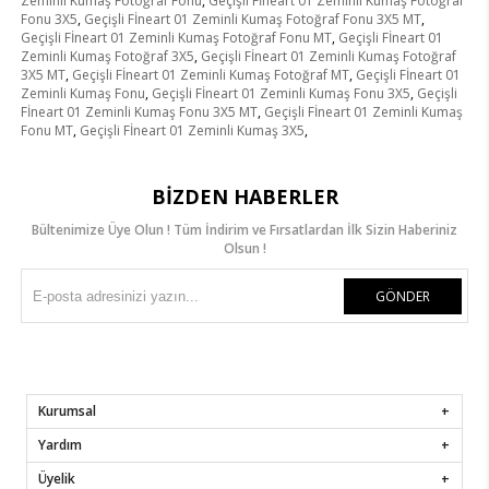
Zeminli Kumaş Fotoğraf Fonu
,
Geçişli Fİneart 01 Zeminli Kumaş Fotoğraf
Fonu 3X5
,
Geçişli Fİneart 01 Zeminli Kumaş Fotoğraf Fonu 3X5 MT
,
Geçişli Fİneart 01 Zeminli Kumaş Fotoğraf Fonu MT
,
Geçişli Fİneart 01
Zeminli Kumaş Fotoğraf 3X5
,
Geçişli Fİneart 01 Zeminli Kumaş Fotoğraf
3X5 MT
,
Geçişli Fİneart 01 Zeminli Kumaş Fotoğraf MT
,
Geçişli Fİneart 01
Zeminli Kumaş Fonu
,
Geçişli Fİneart 01 Zeminli Kumaş Fonu 3X5
,
Geçişli
Fİneart 01 Zeminli Kumaş Fonu 3X5 MT
,
Geçişli Fİneart 01 Zeminli Kumaş
Fonu MT
,
Geçişli Fİneart 01 Zeminli Kumaş 3X5
,
BIZDEN HABERLER
Bültenimize Üye Olun ! Tüm İndirim ve Fırsatlardan İlk Sizin Haberiniz
Olsun !
GÖNDER
Kurumsal
Yardım
Üyelik