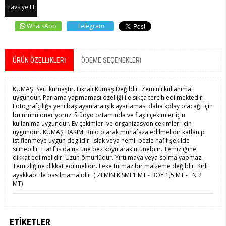
Tavsiye Et
WhatsApp
Telegram
ÜRÜN ÖZELLIKLERI
ÖDEME SEÇENEKLERI
KUMAŞ: Sert kumaştır. Likralı Kumaş Değildir. Zeminli kullanıma
uygundur. Parlama yapmaması özelliği ile sıkça tercih edilmektedir.
Fotografçılığa yeni başlayanlara ışık ayarlaması daha kolay olacağı için
bu ürünü öneriyoruz. Stüdyo ortamında ve flaşlı çekimler için
kullanıma uygundur. Ev çekimleri ve organizasyon çekimleri için
uygundur. KUMAŞ BAKIM: Rulo olarak muhafaza edilmelidir katlanıp
istiflenmeye uygun degildir. Islak veya nemli bezle hafif şekilde
silinebilir. Hafif ısıda üstüne bez koyularak ütünebilir. Temizliğine
dikkat edilmelidir. Uzun ömürlüdür. Yırtılmaya veya solma yapmaz.
Temizliğine dikkat edilmelidir. Leke tutmaz bir malzeme değildir. Kirli
ayakkabı ile basılmamalıdır. ( ZEMİN KISMI 1 MT - BOY 1,5 MT - EN 2
MT)
ETIKETLER