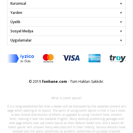
Kurumsal
Yardım
Üyelik
Sosyal Medya
Uygulamalar
© 2019
fonhane.com
- Tüm Hakları Saklıdır.
What is Lorem Ipsum?
It is a long established fact that a reader will be distracted by the readable content of a
page when looking at its layout. The point of using Lorem Ipsum is that it has a more-
or-less normal distribution of letters, as opposed to using 'Content here, content
here', making it look like readable English. Many desktop publishing packages and
web page editors now use Lorem Ipsum as their default model text, and a search for
'lorem ipsum' will uncover many web sites still in their infancy. Various versions have
evolved over the years, sometimes by accident, sometimes on purpose (injected