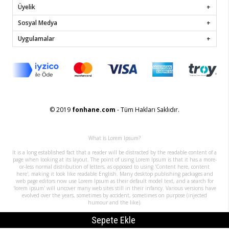
Üyelik
Sosyal Medya
Uygulamalar
© 2019
fonhane.com
- Tüm Hakları Saklıdır.
What is Lorem Ipsum?
It is a long established fact that a reader will be distracted by the readable content of a
page when looking at its layout. The point of using Lorem Ipsum is that it has a more-
or-less normal distribution of letters, as opposed to using 'Content here, content
here', making it look like readable English. Many desktop publishing packages and
web page editors now use Lorem Ipsum as their default model text, and a search for
'lorem ipsum' will uncover many web sites still in their infancy. Various versions have
evolved over the years, sometimes by accident, sometimes on purpose (injected
humour and the like).