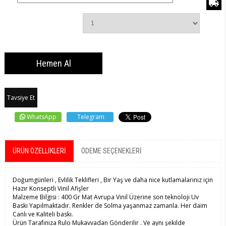
Tavsiye Et
WhatsApp
Telegram
ÜRÜN ÖZELLIKLERI
ÖDEME SEÇENEKLERI
Doğumgünleri , Evlilik Teklifleri , Bir Yaş ve daha nice kutlamalarınız için
Hazır Konseptli Vinil Afişler
Malzeme Bilgisi : 400 Gr Mat Avrupa Vinil Üzerine son teknoloji Uv
Baskı Yapılmaktadır. Renkler de Solma yaşanmaz zamanla. Her daim
Canlı ve Kaliteli baskı.
Ürün Tarafınıza Rulo Mukavvadan Gönderilir . Ve aynı şekilde