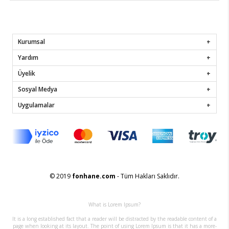
Kurumsal
Yardım
Üyelik
Sosyal Medya
Uygulamalar
© 2019
fonhane.com
- Tüm Hakları Saklıdır.
What is Lorem Ipsum?
It is a long established fact that a reader will be distracted by the readable content of a
page when looking at its layout. The point of using Lorem Ipsum is that it has a more-