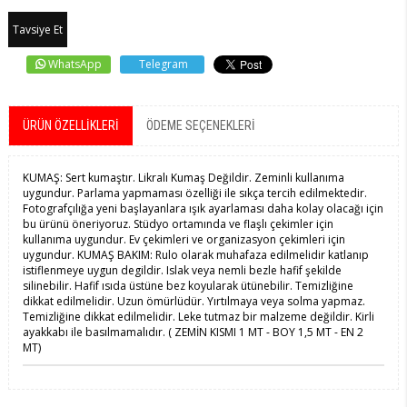
Tavsiye Et
WhatsApp
Telegram
ÜRÜN ÖZELLIKLERI
ÖDEME SEÇENEKLERI
KUMAŞ: Sert kumaştır. Likralı Kumaş Değildir. Zeminli kullanıma
uygundur. Parlama yapmaması özelliği ile sıkça tercih edilmektedir.
Fotografçılığa yeni başlayanlara ışık ayarlaması daha kolay olacağı için
bu ürünü öneriyoruz. Stüdyo ortamında ve flaşlı çekimler için
kullanıma uygundur. Ev çekimleri ve organizasyon çekimleri için
uygundur. KUMAŞ BAKIM: Rulo olarak muhafaza edilmelidir katlanıp
istiflenmeye uygun degildir. Islak veya nemli bezle hafif şekilde
silinebilir. Hafif ısıda üstüne bez koyularak ütünebilir. Temizliğine
dikkat edilmelidir. Uzun ömürlüdür. Yırtılmaya veya solma yapmaz.
Temizliğine dikkat edilmelidir. Leke tutmaz bir malzeme değildir. Kirli
ayakkabı ile basılmamalıdır. ( ZEMİN KISMI 1 MT - BOY 1,5 MT - EN 2
MT)